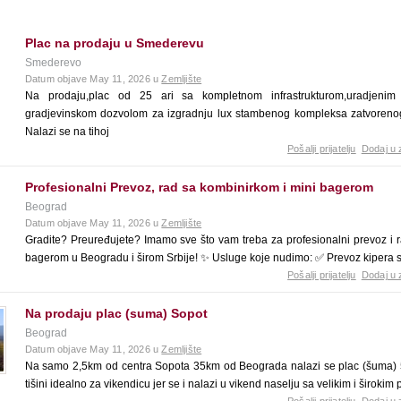
Plac na prodaju u Smederevu
Smederevo
Datum objave May 11, 2026 u
Zemljište
Na prodaju,plac od 25 ari sa kompletnom infrastrukturom,uradjenim
gradjevinskom dozvolom za izgradnju lux stambenog kompleksa zatvoreno
Nalazi se na tihoj
Pošalji prijatelju
Dodaj u 
Profesionalni Prevoz, rad sa kombinirkom i mini bagerom
Beograd
Datum objave May 11, 2026 u
Zemljište
Gradite? Preuređujete? Imamo sve što vam treba za profesionalni prevoz i 
bagerom u Beogradu i širom Srbije! ✨ Usluge koje nudimo: ✅ Prevoz kipera 
Pošalji prijatelju
Dodaj u 
Na prodaju plac (suma) Sopot
Beograd
Datum objave May 11, 2026 u
Zemljište
Na samo 2,5km od centra Sopota 35km od Beograda nalazi se plac (šuma) 54
tišini idealno za vikendicu jer se i nalazi u vikend naselju sa velikim i širok