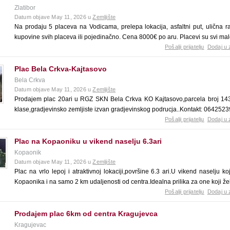
Zlatibor
Datum objave May 11, 2026 u
Zemljište
Na prodaju 5 placeva na Vodicama, prelepa lokacija, asfaltni put, ulična r
kupovine svih placeva ili pojedinačno. Cena 8000€ po aru. Placevi su svi malo
Pošalji prijatelju
Dodaj u 
Plac Bela Crkva-Kajtasovo
Bela Crkva
Datum objave May 11, 2026 u
Zemljište
Prodajem plac 20ari u RGZ SKN Bela Crkva KO Kajtasovo,parcela broj 143
klase,gradjevinsko zemljiste izvan gradjevinskog podrucja..Kontakt: 064252
Pošalji prijatelju
Dodaj u 
Plac na Kopaoniku u vikend naselju 6.3ari
Kopaonik
Datum objave May 11, 2026 u
Zemljište
Plac na vrlo lepoj i atraktivnoj lokaciji,površine 6.3 ari.U vikend naselju 
Kopaonika i na samo 2 km udaljenosti od centra.Idealna prilika za one koji že
Pošalji prijatelju
Dodaj u 
Prodajem plac 6km od centra Kragujevca
Kragujevac