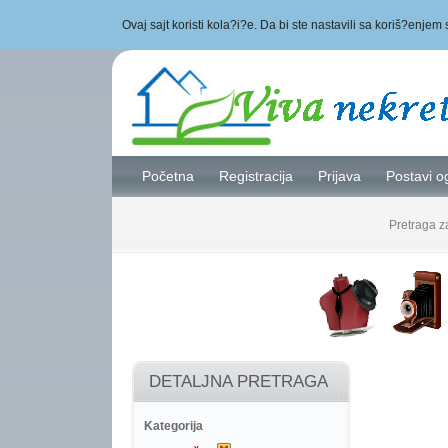
Ovaj sajt koristi kola?i?e. Da bi ste nastavili sa koriš?enjem 
Početna
Registracija
Prijava
Postavi o
Pretraga 
DETALJNA PRETRAGA
Kategorija