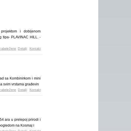
 projektom i dobijenom
g tipa- PLAVINAC HILL. -
zabeležene
Detalji
Kontakt
rad sa Kombinirkom i mini
sa svim vrstama građevin
zabeležene
Detalji
Kontakt
 ara u prelepoj prirodi i
im pogledom na Kosmaj i