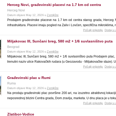
Herceg Novi, građevinski placevi na 1.7 km od centra
Herceg Novi
Datum objave May 12, 2026 u
Zemljište
Prodajem građevinske placeve na 1.7 km od centra starog grada, Herceg No
infrastruktura. Placevi imaju pogled na Zaliv i Lovćen, specifična mikroklima
Pošalji prijatelju
Dodaj u 
Miljakovac III, Sunčani breg, 580 m2 + 1/6 suvlasništvo puta
Beograd
Datum objave May 12, 2026 u
Zemljište
Miljakovac III, Sunčani breg, 580 m2 + 1/6 suvlasništvo puta Prodajem plac, 
trenutni naziv ulice Rakovačkih rudara (u Geozavodu - Miljakovačke staze).
Pošalji prijatelju
Dodaj u 
Građevinski plac u Rumi
Ruma
Datum objave May 12, 2026 u
Zemljište
Na prodaju građevinski plac površine 200 ari, na izuzetno atraktivnoj lokacij
neposrednoj blizini Centra grada, Dom zravlja, marketa. U dnu placa je u toku
Pošalji prijatelju
Dodaj u 
Zlatibor-Vodice