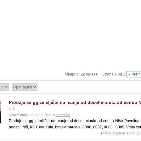
Ukupno: 22 oglasa
|
Strana 1 od 2
« Pret
Prodaje se gg zemljište na manje od deset minuta od centra 
Niš
Datum objave Jun 02, 2026 u
Zemljište
Prodaje se gg zemljište na manje od deset minuta od centra Niša Površina p
podaci: Niš, KO Ćele Kula, brojevi parcela: 8086, 8087, 8088 i 8089, Vrsta ze
Pošalji prijatelju
Dodaj u 