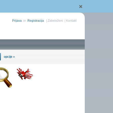
Prijava
or
Registracija
|
Zabeleženi
|
Kontakt
opcije »