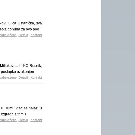
vi, ulica Ustanička, sva
, retka ponuda za ovo pod
zabeležene
Detalji
Kontakt
Miljakovac III, KO Resnik,
 U postupku ozakonjen
zabeležene
Detalji
Kontakt
i u Rumi. Plac se nalazi u
 izgradnja trim s
zabeležene
Detalji
Kontakt