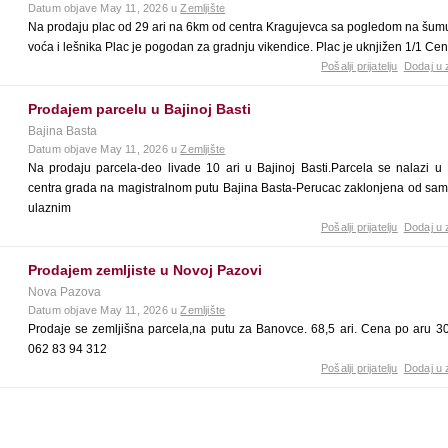
Datum objave May 11, 2026 u
Zemljište
Na prodaju plac od 29 ari na 6km od centra Kragujevca sa pogledom na šumu
voća i lešnika Plac je pogodan za gradnju vikendice. Plac je uknjižen 1/1 Ce
Pošalji prijatelju
Dodaj u 
Prodajem parcelu u Bajinoj Basti
Bajina Basta
Datum objave May 11, 2026 u
Zemljište
Na prodaju parcela-deo livade 10 ari u Bajinoj Basti.Parcela se nalazi 
centra grada na magistralnom putu Bajina Basta-Perucac zaklonjena od sa
ulaznim
Pošalji prijatelju
Dodaj u 
Prodajem zemljiste u Novoj Pazovi
Nova Pazova
Datum objave May 11, 2026 u
Zemljište
Prodaje se zemljišna parcela,na putu za Banovce. 68,5 ari. Cena po aru 3
062 83 94 312
Pošalji prijatelju
Dodaj u 