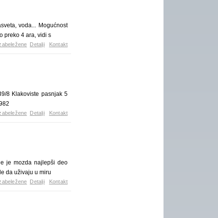
asveta, voda... Mogućnost
 preko 4 ara, vidi s
zabeležene
Detalji
Kontakt
9/8 Klakoviste pasnjak 5
3982
zabeležene
Detalji
Kontakt
koje je mozda najlepši deo
le da uživaju u miru
zabeležene
Detalji
Kontakt