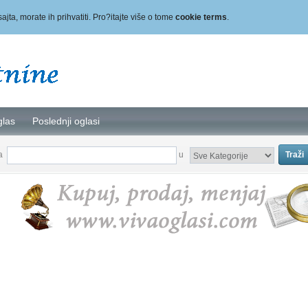
sajta, morate ih prihvatiti. Pro?itajte više o tome
cookie terms
.
glas
Poslednji oglasi
za
u