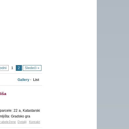
hodni
1
2
Sledeći »
Gallery
· List
Niša
arcele: 22 a, Katastarski
mljišta: Gradsko gra
zabeležene
Detalji
Kontakt