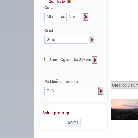
Zemljište
Cena
do
Grad
Samo Oglase Sa Slikom
Po ključnim rečima
Snimi pretragu