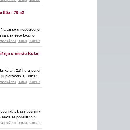
zabeležene
Detalji
Kontakt
e 85a i 70m2
 Nalazi se u neposrednoj
šuma a sa treće lokalno
zabeležene
Detalji
Kontakt
ešnje u mestu Kolari
u Kolari. 2,3 ha u punoj
lju proizvodnju, Odličan
zabeležene
Detalji
Kontakt
 Bocnjak 1.klase povrsina
v moze se podeliti po p
zabeležene
Detalji
Kontakt