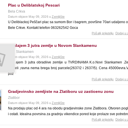
Plac u Deliblatskoj Pescari
Bela Crkva
Datum objave May 09, 2026 u
Zemljište
U Deliblackoj Peščari plac sa sumom Bor i bagrem, površine 70ari udaljeno 
Bele Crkve. Kontakt telefon 063262542 Goca
Pošalji prijatelju
Dodaj u 
Prodajem 3 jutra zemlje u Novom Slankamenu
Novi Slankamen
Datum objave May 09, 2026 u
Zemljište
Prodajem 3 jutra obradiive zemlje u TVRDINAMA K.o.Novi Slankamen .Zem
parceli ,ravna nema brega broj parcele(2637/2 i 2637/5). Cena 45000evra.Vl
poz
Pošalji prijatelju
Dodaj u 
Gradjevinsko zemljiste na Zlatiboru uz zasticenu zonu
Zlatibor
Datum objave May 09, 2026 u
Zemljište
Na prodaju plac od 4 ara na obodu gradjevinske zone Zlatibora. Otvoren pogl
i ostati. Idealna povrsina za gradnju vikendice pored koje prolaze sve potreb
Pošalji prijatelju
Dodaj u 