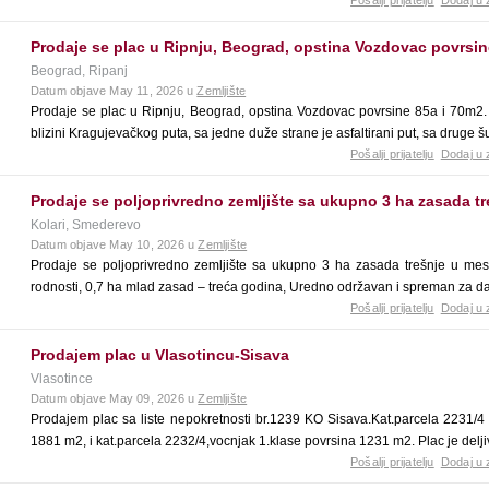
Pošalji prijatelju
Dodaj u 
Prodaje se plac u Ripnju, Beograd, opstina Vozdovac povrsin
Beograd, Ripanj
Datum objave May 11, 2026 u
Zemljište
Prodaje se plac u Ripnju, Beograd, opstina Vozdovac povrsine 85a i 70m2.
blizini Kragujevačkog puta, sa jedne duže strane je asfaltirani put, sa druge 
Pošalji prijatelju
Dodaj u 
Prodaje se poljoprivredno zemljište sa ukupno 3 ha zasada tr
Kolari, Smederevo
Datum objave May 10, 2026 u
Zemljište
Prodaje se poljoprivredno zemljište sa ukupno 3 ha zasada trešnje u mest
rodnosti, 0,7 ha mlad zasad – treća godina, Uredno održavan i spreman za da
Pošalji prijatelju
Dodaj u 
Prodajem plac u Vlasotincu-Sisava
Vlasotince
Datum objave May 09, 2026 u
Zemljište
Prodajem plac sa liste nepokretnosti br.1239 KO Sisava.Kat.parcela 2231/4
1881 m2, i kat.parcela 2232/4,vocnjak 1.klase povrsina 1231 m2. Plac je delji
Pošalji prijatelju
Dodaj u 