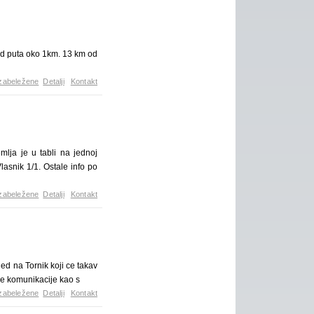
od puta oko 1km. 13 km od
zabeležene
Detalji
Kontakt
lja je u tabli na jednoj
asnik 1/1. Ostale info po
zabeležene
Detalji
Kontakt
ed na Tornik koji ce takav
ne komunikacije kao s
zabeležene
Detalji
Kontakt