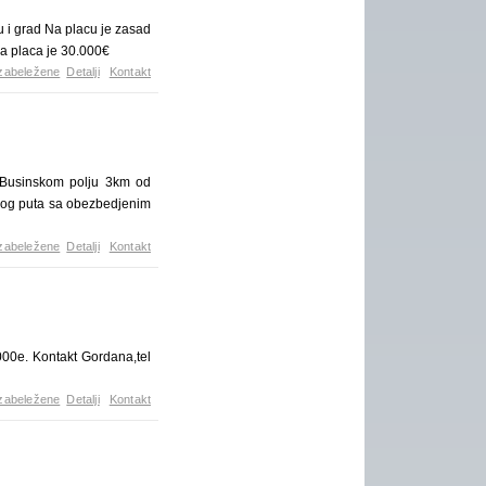
 i grad Na placu je zasad
na placa je 30.000€
zabeležene
Detalji
Kontakt
u Businskom polju 3km od
mog puta sa obezbedjenim
zabeležene
Detalji
Kontakt
000e. Kontakt Gordana,tel
zabeležene
Detalji
Kontakt