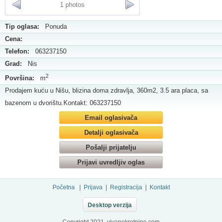
1 photos
Tip oglasa:
Ponuda
Cena:
Telefon:
063237150
Grad:
Nis
2
Površina:
m
Prodajem kuću u Nišu, blizina doma zdravlja, 360m2, 3.5 ara placa, sa
bazenom u dvorištu.Kontakt: 063237150
Email oglasivača
Detalji oglasivača
Pošalji prijatelju
Prijavi uvredljiv oglas
Početna
|
Prijava
|
Registracija
|
Kontakt
Desktop verzija