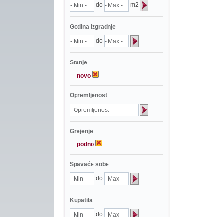
do
m2
Godina izgradnje
do
Stanje
novo
Opremljenost
Grejenje
podno
Spavaće sobe
do
Kupatila
do