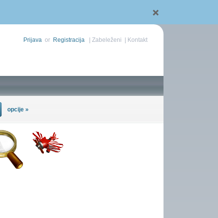
Prijava
or
Registracija
|
Zabeleženi
|
Kontakt
opcije »