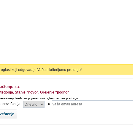
oglasi koji odgovaraju Vašem kriterijumu pretrage!
eštenje za:
tegorija, Stanje "novo", Grejenje "podno"
aveštenja kada se pojave novi oglasi za ovu pretragu.
l obeveštenja
u