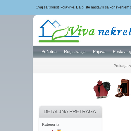
Ovaj sajt koristi kola?i?e. Da bi ste nastavili sa koriš?enjem 
Početna
Registracija
Prijava
Postavi o
Pretraga 
DETALJNA PRETRAGA
Kategorija