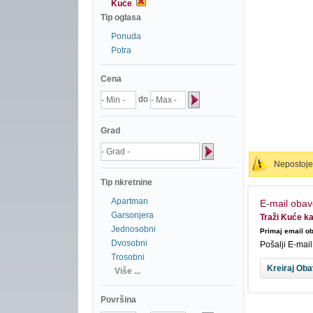
Kuće
Tip oglasa
Ponuda
Potra
Cena
do
Grad
Nepostoje 
Tip nkretnine
Apartman
E-mail obav
Garsonjera
Traži Kuće ka
Jednosobni
Primaj email ob
Dvosobni
Pošalji E-mai
Trosobni
Više ...
Površina