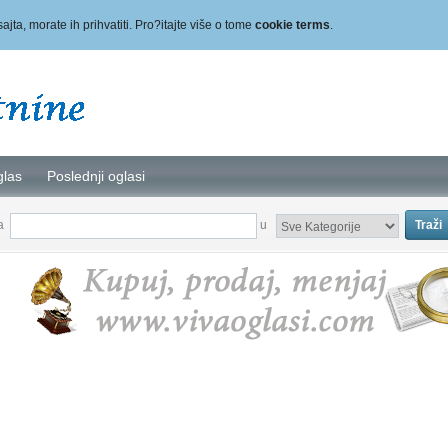
sajta, morate ih prihvatiti. Pro?itajte više o tome
cookie terms
.
glas
Poslednji oglasi
za
u