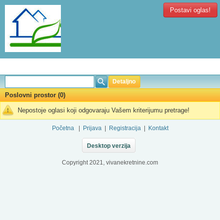
Postavi oglas!
Detaljno
Poslovni prostor (0)
Nepostoje oglasi koji odgovaraju Vašem kriterijumu pretrage!
Početna
|
Prijava
|
Registracija
|
Kontakt
Desktop verzija
Copyright 2021, vivanekretnine.com