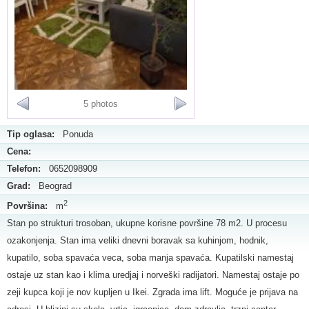
5 photos
Tip oglasa:
Ponuda
Cena:
Telefon:
0652098909
Grad:
Beograd
2
Površina:
m
Stan po strukturi trosoban, ukupne korisne površine 78 m2. U procesu
ozakonjenja. Stan ima veliki dnevni boravak sa kuhinjom, hodnik,
kupatilo, soba spavaća veca, soba manja spavaća. Kupatilski namestaj
ostaje uz stan kao i klima uredjaj i norveški radijatori. Namestaj ostaje po
zeji kupca koji je nov kupljen u Ikei. Zgrada ima lift. Moguće je prijava na