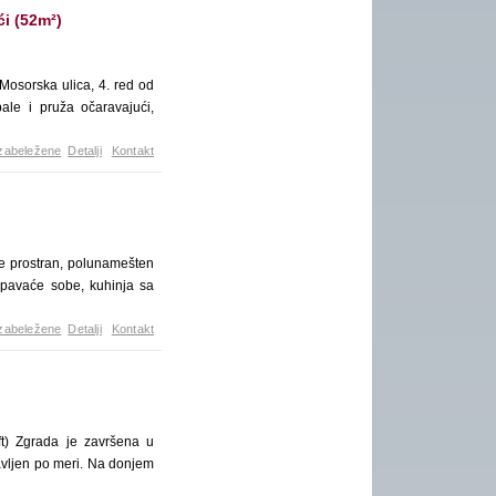
i (52m²)
Mosorska ulica, 4. red od
le i pruža očaravajući,
zabeležene
Detalji
Kontakt
 prostran, polunamešten
spavaće sobe, kuhinja sa
zabeležene
Detalji
Kontakt
ft) Zgrada je završena u
vljen po meri. Na donjem