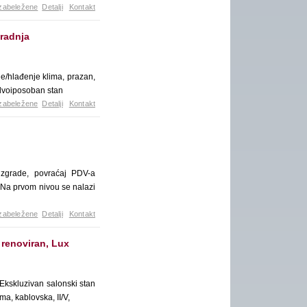
zabeležene
Detalji
Kontakt
gradnja
e/hlađenje klima, prazan,
n dvoiposoban stan
zabeležene
Detalji
Kontakt
 zgrade, povraćaj PDV-a
-Na prvom nivou se nalazi
zabeležene
Detalji
Kontakt
 renoviran, Lux
Ekskluzivan salonski stan
a, kablovska, II/V,