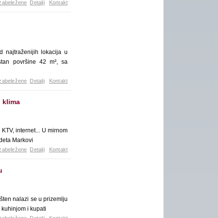
zabeležene
Detalji
Kontakt
najtraženijih lokacija u
stan površine 42 m², sa
zabeležene
Detalji
Kontakt
i klima
, KTV, internet... U mirnom
adeta Markovi
zabeležene
Detalji
Kontakt
u
šten nalazi se u prizemlju
 kuhinjom i kupati