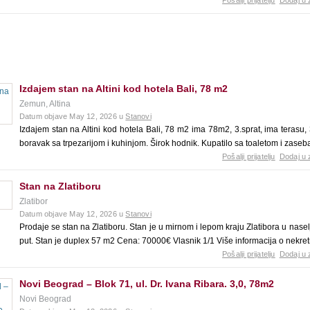
Pošalji prijatelju
Dodaj u 
Izdajem stan na Altini kod hotela Bali, 78 m2
Zemun, Altina
Datum objave May 12, 2026 u
Stanovi
Izdajem stan na Altini kod hotela Bali, 78 m2 ima 78m2, 3.sprat, ima terasu
boravak sa trpezarijom i kuhinjom. Širok hodnik. Kupatilo sa toaletom i zaseba
Pošalji prijatelju
Dodaj u 
Stan na Zlatiboru
Zlatibor
Datum objave May 12, 2026 u
Stanovi
Prodaje se stan na Zlatiboru. Stan je u mirnom i lepom kraju Zlatibora u nas
put. Stan je duplex 57 m2 Cena: 70000€ Vlasnik 1/1 Više informacija o nekre
Pošalji prijatelju
Dodaj u 
Novi Beograd – Blok 71, ul. Dr. Ivana Ribara. 3,0, 78m2
Novi Beograd