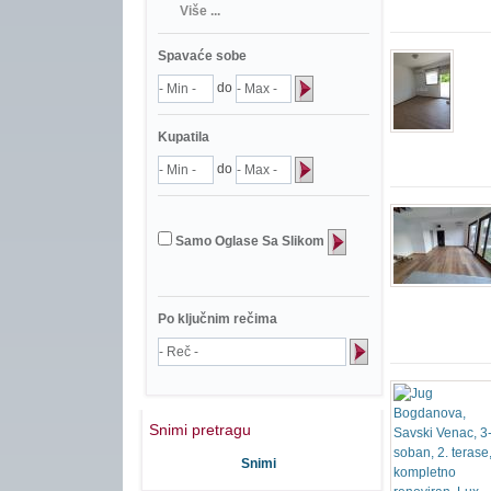
Više ...
Spavaće sobe
do
Kupatila
do
Samo Oglase Sa Slikom
Po ključnim rečima
Snimi pretragu