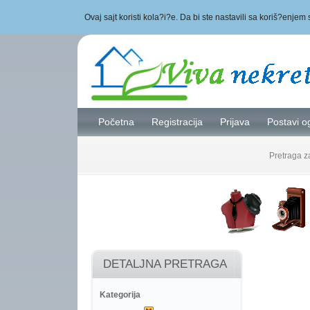
Ovaj sajt koristi kola?i?e. Da bi ste nastavili sa koriš?enjem 
Početna
Registracija
Prijava
Postavi o
Pretraga 
DETALJNA PRETRAGA
Kategorija