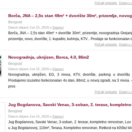
Pošalji prijatelju
Dodaj u 
Borča, JNA – 2,5s stan 49m² + dvorište 30m², prizemlje, novo
Beograd
Datum objave Jun 15, 2026 u
Stanovi
Borča, JNA – 2,5s stan 49m² + dvorište 30m², prizemlje, novogradnja Grejanj
prizemlje, novo, dvorište, 1. kupatilo, kuhinja, KTV... Prodaje se funkcionala
Pošalji prijatelju
Dodaj u 
Novogradnja, uknjizen, Borca, 4.0, 86m2
Beograd
Datum objave Jun 15, 2026 u
Stanovi
Novogradnja, uknjižen, EG, 3 nivoa, KTV, dvorište, parking u dvorištu
Prodajemo izuzetno funkcionalan 4s stan, 86m2, u novoj zgradi, na 3 nivoa. 
pros
Pošalji prijatelju
Dodaj u 
Jug Bogdanova, Savski Venac, 3-soban, 2. terase, kompletno
Beograd
Datum objave Jun 14, 2026 u
Stanovi
Jug Bogdanova, Savski Venac, 3-soban, 2. terase, kompletno renoviran, Lux 
u Jug Bogdanovoj, 110m², Terasa, Kompletno renoviran, Retkost na tržištu! klim