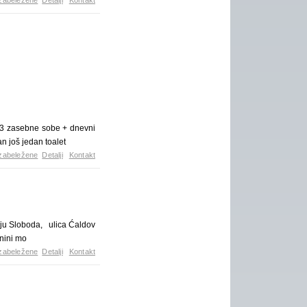
zabeležene
Detalji
Kontakt
, 3 zasebne sobe + dnevni
n još jedan toalet
zabeležene
Detalji
Kontakt
elju Sloboda, ulica Ćaldov
tnini mo
zabeležene
Detalji
Kontakt