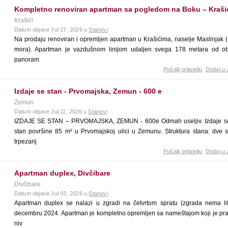
Kompletno renoviran apartman sa pogledom na Boku – Krašić
Krašići
Datum objave Jul 27, 2026 u
Stanovi
Na prodaju renoviran i opremljen apartman u Krašićima, naselje Maslinjak (
mora). Apartman je vazdušnom linijom udaljen svega 178 metara od oba
panoram
Pošalji prijatelju
Dodaj u 
Izdaje se stan - Prvomajska, Zemun - 600 e
Zemun
Datum objave Jul 11, 2026 u
Stanovi
IZDAJE SE STAN – PRVOMAJSKA, ZEMUN - 600e Odmah useljiv. Izdaje se
stan površine 85 m² u Prvomajskoj ulici u Zemunu. Struktura stana: dve 
trpezarij
Pošalji prijatelju
Dodaj u 
Apartman duplex, Divčibare
Divčibare
Datum objave Jul 03, 2026 u
Stanovi
Apartman duplex se nalazi u zgradi na četvrtom spratu (zgrada nema li
decembru 2024. Apartman je kompletno opremljen sa nameštajom koji je pra
niv