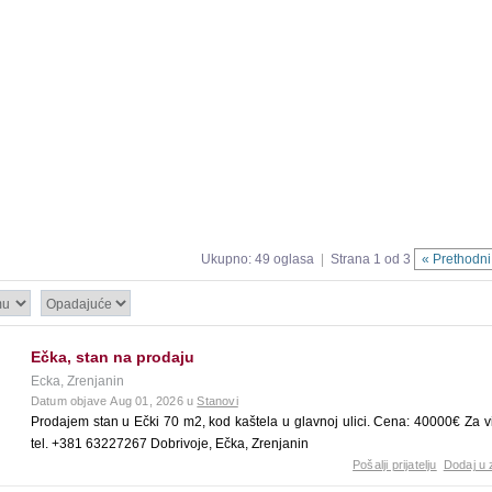
Ukupno: 49 oglasa
|
Strana 1 od 3
« Prethodni
Ečka, stan na prodaju
Ecka, Zrenjanin
Datum objave Aug 01, 2026 u
Stanovi
Prodajem stan u Ečki 70 m2, kod kaštela u glavnoj ulici. Cena: 40000€ Za vi
tel. +381 63227267 Dobrivoje, Ečka, Zrenjanin
Pošalji prijatelju
Dodaj u 