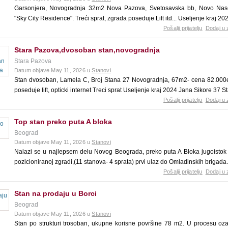
Garsonjera, Novogradnja 32m2 Nova Pazova, Svetosavska bb, Novo Nase
"Sky City Residence". Treći sprat, zgrada poseduje Lift itd... Useljenje kraj 2
Pošalji prijatelju
Dodaj u 
Stara Pazova,dvosoban stan,novogradnja
Stara Pazova
Datum objave May 11, 2026 u
Stanovi
Stan dvosoban, Lamela C, Broj Stana 27 Novogradnja, 67m2- cena 82.000
poseduje lift, opticki internet Treci sprat Useljenje kraj 2024 Jana Sikore 37 
Pošalji prijatelju
Dodaj u 
Top stan preko puta A bloka
Beograd
Datum objave May 11, 2026 u
Stanovi
Nalazi se u najlepsem delu Novog Beograda, preko puta A Bloka jugoistok 
pozicioniranoj zgradi,(11 stanova- 4 sprata) prvi ulaz do Omladinskih brigada
Pošalji prijatelju
Dodaj u 
Stan na prodaju u Borci
Beograd
Datum objave May 11, 2026 u
Stanovi
Stan po strukturi trosoban, ukupne korisne površine 78 m2. U procesu oza