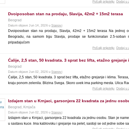
Pošalji prijatelju
Dodaj u 
Dvoiposoban stan na prodaju, Slavija, 42m2 + 15m2 terasa
Beograd
Datum objave Jun 14, 2026 u
Stanovi
Dvoiposoban stan na prodaju, Slavija, 42m2 + 15m2 terasa Na jednoj od 
Beogradu, ​na samom trgu Slavija, prodaje se funkcionalan 2.5-soban 
pripadajućom
Pošalji prijatelju
Dodaj u 
Ćalije, 2,5 stan, 50 kvadrata. 3 sprat bez lifta, etažno grejanje 
Beograd
Datum objave Jun 02, 2026 u
Stanovi
Ćalije, 2,5 stan, 50 kvadrata. 3 sprat bez lifta, etažno grejanje i klima. Terasa
kraju ponom zelenila. Blizina Svega. Skoro uvek ima parking mesta. Ulica R
Pošalji prijatelju
Dodaj u 
Izdajem stan u Krnjaci, garsonjera 22 kvadrata za jednu osob
Beograd, Krnjača
Datum objave Jun 02, 2026 u
Stanovi
Izdajem stan u Krnjaci, garsonjera 22 kvadrata za jednu osobu. Stan je name
u sastavu kuce. Ima kablovsku i grejanje na pelet, sastoji se od jedne sobe sa