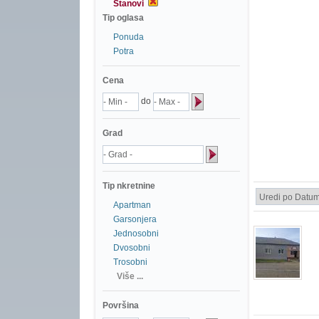
Stanovi
Tip oglasa
Ponuda
Potra
Cena
do
Grad
Tip nkretnine
Apartman
Garsonjera
Jednosobni
Dvosobni
Trosobni
Više ...
Površina