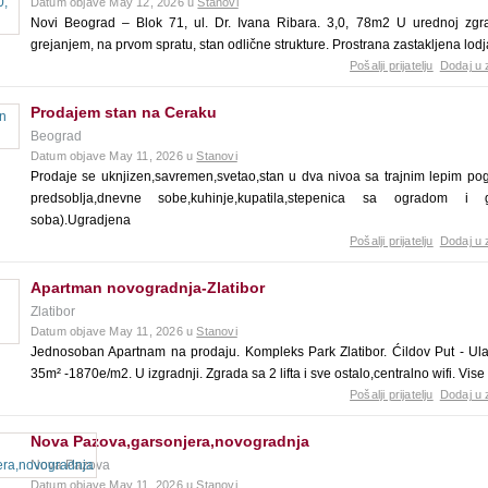
Datum objave May 12, 2026 u
Stanovi
Novi Beograd – Blok 71, ul. Dr. Ivana Ribara. 3,0, 78m2 U urednoj zgrad
grejanjem, na prvom spratu, stan odlične strukture. Prostrana zastakljena lod
Pošalji prijatelju
Dodaj u 
Prodajem stan na Ceraku
Beograd
Datum objave May 11, 2026 u
Stanovi
Prodaje se uknjizen,savremen,svetao,stan u dva nivoa sa trajnim lepim po
predsoblja,dnevne sobe,kuhinje,kupatila,stepenica sa ogradom i g
soba).Ugradjena
Pošalji prijatelju
Dodaj u 
Apartman novogradnja-Zlatibor
Zlatibor
Datum objave May 11, 2026 u
Stanovi
Jednosoban Apartnam na prodaju. Kompleks Park Zlatibor. Ćildov Put - Ula
35m² -1870e/m2. U izgradnji. Zgrada sa 2 lifta i sve ostalo,centralno wifi. Vi
Pošalji prijatelju
Dodaj u 
Nova Pazova,garsonjera,novogradnja
Nova Pazova
Datum objave May 11, 2026 u
Stanovi