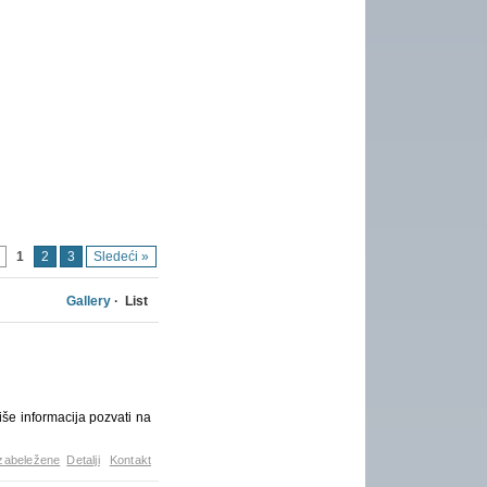
1
2
3
Sledeći »
Gallery
· List
še informacija pozvati na
zabeležene
Detalji
Kontakt