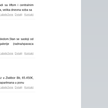
i sa liftom i centralnim
ja, velika dnevna soba sa
zabeležene
Detalji
Kontakt
gledom.Stan se sastoji od
alerije (radna/spavaca
zabeležene
Detalji
Kontakt
z u Zlatibor Bb, 65.450€,
se apartmana u ponu
zabeležene
Detalji
Kontakt