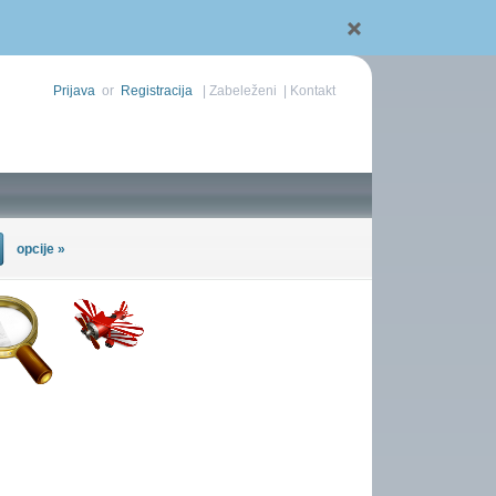
Prijava
or
Registracija
|
Zabeleženi
|
Kontakt
opcije »