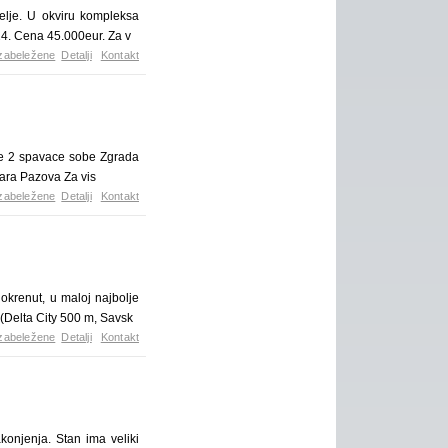
lje. U okviru kompleksa
024. Cena 45.000eur. Za v
zabeležene
Detalji
Kontakt
e 2 spavace sobe Zgrada
Stara Pazova Za vis
zabeležene
Detalji
Kontakt
okrenut, u maloj najbolje
.(Delta City 500 m, Savsk
zabeležene
Detalji
Kontakt
konjenja. Stan ima veliki