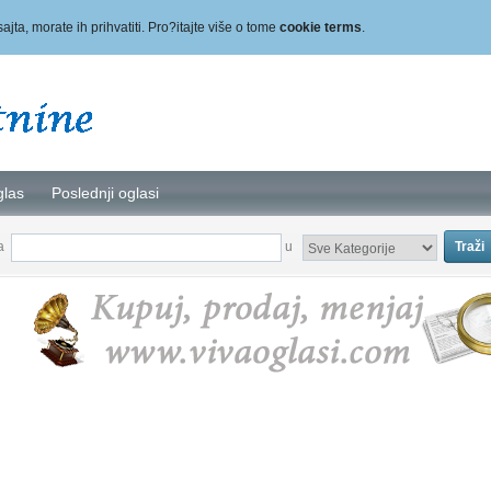
sajta, morate ih prihvatiti. Pro?itajte više o tome
cookie terms
.
glas
Poslednji oglasi
za
u