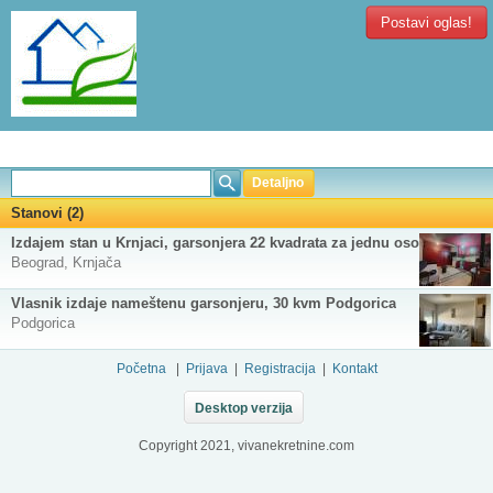
Postavi oglas!
Detaljno
Stanovi (2)
Izdajem stan u Krnjaci, garsonjera 22 kvadrata za jednu osobu
Beograd, Krnjača
Vlasnik izdaje nameštenu garsonjeru, 30 kvm Podgorica
Podgorica
Početna
|
Prijava
|
Registracija
|
Kontakt
Desktop verzija
Copyright 2021, vivanekretnine.com